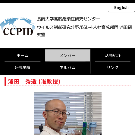
English
長崎大学高度感染症研究センター
ウイルス制御研究分野/BSL-4人材育成部門 浦田研
究室
ホーム
メンバー
活動紹介
研究業績
アルバム
リンク
浦田 秀造 (准教授)