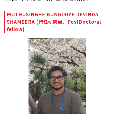
MUTHUSINGHE BUNGIRIYE DEVINDA
SHAMEERA (特任研究員、PostDoctoral
fellow)