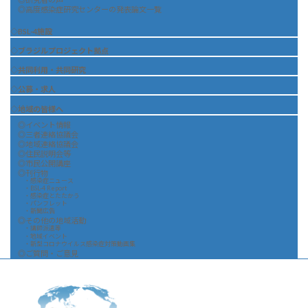
◎高度感染症研究センターの発表論文一覧
◇BSL-4施設
◇ブラジルプロジェクト拠点
◇共同利用・共同研究
◇公募・求人
◇地域の皆様へ
◎イベント情報
◎三者連絡協議会
◎地域連絡協議会
◎住民説明会等
◎市民公開講座
◎刊行物
・感染症ニュース
・BSL-4 Report
・感染症とたたかう
・パンフレット
・新聞広告
◎その他の地域活動
・講師派遣等
・地域イベント
・新型コロナウイルス感染症対策動画集
◎ご質問・ご意見