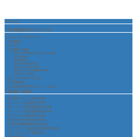
◇ホーム
◇高度感染症研究センターとは
◎センター長あいさつ
◎組織図
◎沿革
◎設置の経緯
・長崎大学が設置検討するBSL-4施設
・専門家会議
・有識者会議
・日本学術会議の提言
・政府における取り組み
・長崎大学BSL-4施設基本構想
・世界のBSL-4施設
◎CCPIDに関するQ&A
◎用語解説
◎高度感染症研究センター年報
◇研究室・研究者
◎新興ウイルス研究分野
◎ウイルス生態研究分野
◎ウイルス感染動態研究分野
◎ウイルス免疫動態研究分野
◎ウイルス制御研究分野
◎感染分子病態研究分野
◎感染症糖鎖機能研究分野
◎ウイルス-宿主相互作用研究分野
◎バイオリスク管理研究
◎研究者の声