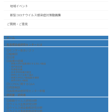
地域イベント
新型コロナウイルス感染症対策動画集
ご質問・ご意見
◇ホーム
◇高度感染症研究センターとは
◎センター長あいさつ
◎組織図
◎沿革
◎設置の経緯
・長崎大学が設置検討するBSL-4施設
・専門家会議
・有識者会議
・日本学術会議の提言
・政府における取り組み
・長崎大学BSL-4施設基本構想
・世界のBSL-4施設
◎CCPIDに関するQ&A
◎用語解説
◎高度感染症研究センター年報
◇研究室・研究者
◎新興ウイルス研究分野
◎ウイルス生態研究分野
◎ウイルス感染動態研究分野
◎ウイルス免疫動態研究分野