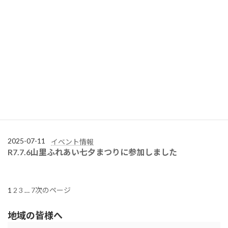
2025-09-18
イベント情報
市民公開講座「長崎から考える感染症とワクチンのいまー
ワクチンで防げる病気と、私たちにできることー」のご案
内
2025-08-06
イベント情報
R7.8.2被爆80周年記念事業および平和町商店街夏祭りに参
加しました
2025-07-11
イベント情報
R7.7.6山里ふれあい七夕まつりに参加しました
1
2
3
…
7
次のページ
地域の皆様へ