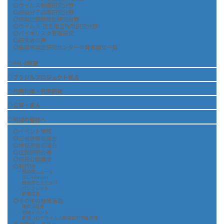
◎ウイルス制御研究分野
◎感染分子病態研究分野
◎感染症糖鎖機能研究分野
◎ウイルス-宿主相互作用研究分野
◎バイオリスク管理研究
◎研究者の声
◎高度感染症研究センターの発表論文一覧
◇BSL-4施設
◇ブラジルプロジェクト拠点
◇共同利用・共同研究
◇公募・求人
◇地域の皆様へ
◎イベント情報
◎三者連絡協議会
◎地域連絡協議会
◎住民説明会等
◎市民公開講座
◎刊行物
・感染症ニュース
・BSL-4 Report
・感染症とたたかう
・パンフレット
・新聞広告
◎その他の地域活動
・講師派遣等
・地域イベント
・新型コロナウイルス感染症対策動画集