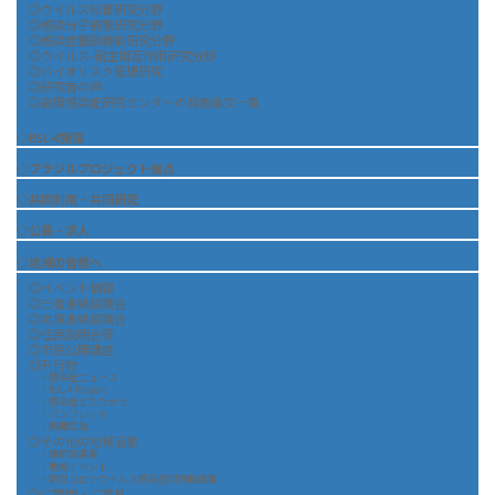
◎ウイルス制御研究分野
◎感染分子病態研究分野
◎感染症糖鎖機能研究分野
◎ウイルス-宿主相互作用研究分野
◎バイオリスク管理研究
◎研究者の声
◎高度感染症研究センターの発表論文一覧
◇BSL-4施設
◇ブラジルプロジェクト拠点
◇共同利用・共同研究
◇公募・求人
◇地域の皆様へ
◎イベント情報
◎三者連絡協議会
◎地域連絡協議会
◎住民説明会等
◎市民公開講座
◎刊行物
・感染症ニュース
・BSL-4 Report
・感染症とたたかう
・パンフレット
・新聞広告
◎その他の地域活動
・講師派遣等
・地域イベント
・新型コロナウイルス感染症対策動画集
◎ご質問・ご意見