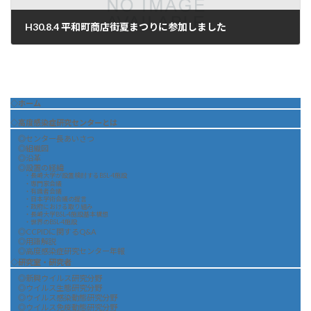
H30.8.4 平和町商店街夏まつりに参加しました
2018年9月13日
◇ホーム
◇高度感染症研究センターとは
◎センター長あいさつ
◎組織図
◎沿革
◎設置の経緯
・長崎大学が設置検討するBSL-4施設
・専門家会議
・有識者会議
・日本学術会議の提言
・政府における取り組み
・長崎大学BSL-4施設基本構想
・世界のBSL-4施設
◎CCPIDに関するQ&A
◎用語解説
◎高度感染症研究センター年報
◇研究室・研究者
◎新興ウイルス研究分野
◎ウイルス生態研究分野
◎ウイルス感染動態研究分野
◎ウイルス免疫動態研究分野