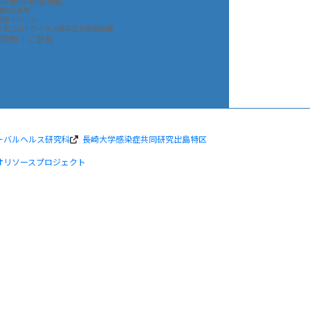
の他の地域活動
講師派遣等
地域イベント
新型コロナウイルス感染症対策動画集
質問・ご意見
ーバルヘルス研究科
長崎大学感染症共同研究出島特区
オリソースプロジェクト