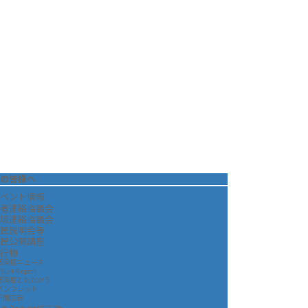
の皆様へ
ベント情報
者連絡協議会
域連絡協議会
民説明会等
民公開講座
行物
感染症ニュース
SL-4 Report
感染症とたたかう
パンフレット
新聞広告