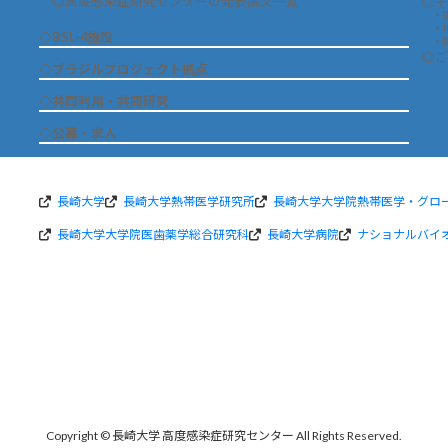
◎高度感染症研究センターの発表論文一覧
◎そ
・
・
◇BSL-4施設
・
◎ご
◇ブラジルプロジェクト拠点
◇共同利用・共同研究
◇公募・求人
長崎大学
長崎大学熱帯医学研究所
長崎大学大学院熱帯医学・グロ
長崎大学大学院医歯薬学総合研究科
長崎大学病院
ナショナルバイ
Copyright © 長崎大学 高度感染症研究センター All Rights Reserved.