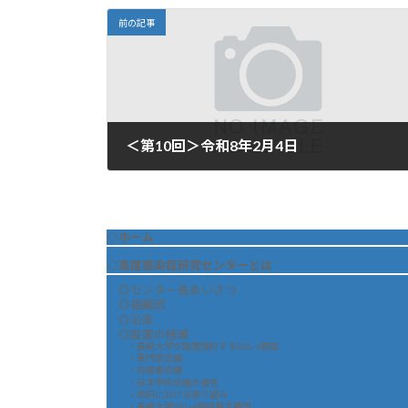
前の記事
＜第10回＞令和8年2月4日
2026年2月5日
◇ホーム
◇高度感染症研究センターとは
◎センター長あいさつ
◎組織図
◎沿革
◎設置の経緯
・長崎大学が設置検討するBSL-4施設
・専門家会議
・有識者会議
・日本学術会議の提言
・政府における取り組み
・長崎大学BSL-4施設基本構想