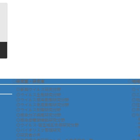
◇研究室・研究者
◇地域
◎新興ウイルス研究分野
◎イ
◎ウイルス生態研究分野
◎三
◎ウイルス感染動態研究分野
◎地
◎ウイルス免疫動態研究分野
◎住
◎ウイルス制御研究分野
◎市
◎感染分子病態研究分野
◎刊
・
◎感染症糖鎖機能研究分野
・B
◎ウイルス-宿主相互作用研究分野
・
◎バイオリスク管理研究
・
◎研究者の声
・