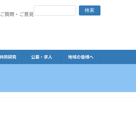
検索
> ご質問・ご意見
共同研究
公募・求人
地域の皆様へ
）