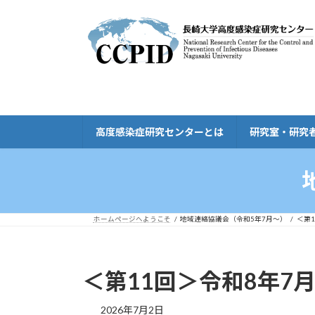
コ
ナ
ン
ビ
テ
ゲ
ン
ー
ツ
シ
へ
ョ
ス
ン
キ
に
高度感染症研究センターとは
研究室・研究
ッ
移
プ
動
ホームページへようこそ
地域連絡協議会（令和5年7月～）
＜第1
＜第11回＞令和8年7月
2026年7月2日