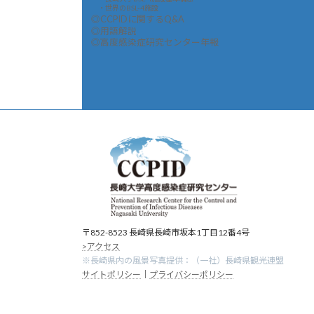
・世界のBSL-4施設
◎CCPIDに関するQ&A
◎用語解説
◎高度感染症研究センター年報
〒852-8523 長崎県長崎市坂本1丁目12番4号
>アクセス
※長崎県内の風景写真提供：（一社）長崎県観光連盟
サイトポリシー
｜
プライバシーポリシー