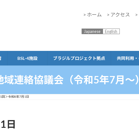
> ホーム
> アクセス
Japanese
English
者
BSL-4施設
ブラジルプロジェクト拠点
共同利用・
地域連絡協議会（令和5年7月～
1回＞令和8年7月1日
1日