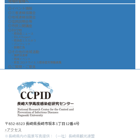
◇地域の皆様へ
◎イベント情報
◎三者連絡協議会
◎地域連絡協議会
◎住民説明会等
◎市民公開講座
◎刊行物
・感染症ニュース
・BSL-4 Report
・感染症とたたかう
・パンフレット
・新聞広告
◎その他の地域活動
・講師派遣等
・地域イベント
・新型コロナウイルス感染症対策動画集
◎ご質問・ご意見
〒852-8523 長崎県長崎市坂本1丁目12番4号
>アクセス
※長崎県内の風景写真提供：（一社）長崎県観光連盟