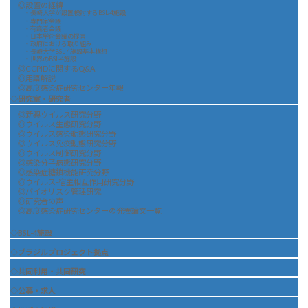
◎設置の経緯
・長崎大学が設置検討するBSL-4施設
・専門家会議
・有識者会議
・日本学術会議の提言
・政府における取り組み
・長崎大学BSL-4施設基本構想
・世界のBSL-4施設
◎CCPIDに関するQ&A
◎用語解説
◎高度感染症研究センター年報
◇研究室・研究者
◎新興ウイルス研究分野
◎ウイルス生態研究分野
◎ウイルス感染動態研究分野
◎ウイルス免疫動態研究分野
◎ウイルス制御研究分野
◎感染分子病態研究分野
◎感染症糖鎖機能研究分野
◎ウイルス-宿主相互作用研究分野
◎バイオリスク管理研究
◎研究者の声
◎高度感染症研究センターの発表論文一覧
◇BSL-4施設
◇ブラジルプロジェクト拠点
◇共同利用・共同研究
◇公募・求人