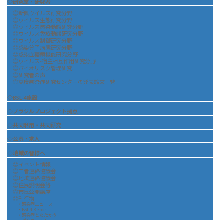
◇研究室・研究者
◎新興ウイルス研究分野
◎ウイルス生態研究分野
◎ウイルス感染動態研究分野
◎ウイルス免疫動態研究分野
◎ウイルス制御研究分野
◎感染分子病態研究分野
◎感染症糖鎖機能研究分野
◎ウイルス-宿主相互作用研究分野
◎バイオリスク管理研究
◎研究者の声
◎高度感染症研究センターの発表論文一覧
◇BSL-4施設
◇ブラジルプロジェクト拠点
◇共同利用・共同研究
◇公募・求人
◇地域の皆様へ
◎イベント情報
◎三者連絡協議会
◎地域連絡協議会
◎住民説明会等
◎市民公開講座
◎刊行物
・感染症ニュース
・BSL-4 Report
・感染症とたたかう