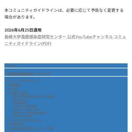
本コミュニティガイドラインは、必要に応じて予告なく変更する
場合があります。
2026年6月25日適用
長崎大学高度感染症研究センター 公式YouTubeチャンネル コミュ
ニティガイドライン(PDF)
◇ホーム
◇高度感染症研究センターとは
◎センター長あいさつ
◎組織図
◎沿革
◎設置の経緯
・長崎大学が設置検討するBSL-4施設
・専門家会議
・有識者会議
・日本学術会議の提言
・政府における取り組み
・長崎大学BSL-4施設基本構想
・世界のBSL-4施設
◎CCPIDに関するQ&A
◎用語解説
◎高度感染症研究センター年報