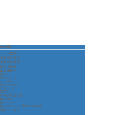
の皆様へ
ベント情報
者連絡協議会
域連絡協議会
民説明会等
民公開講座
行物
感染症ニュース
SL-4 Report
感染症とたたかう
パンフレット
新聞広告
の他の地域活動
講師派遣等
地域イベント
新型コロナウイルス感染症対策動画集
質問・ご意見