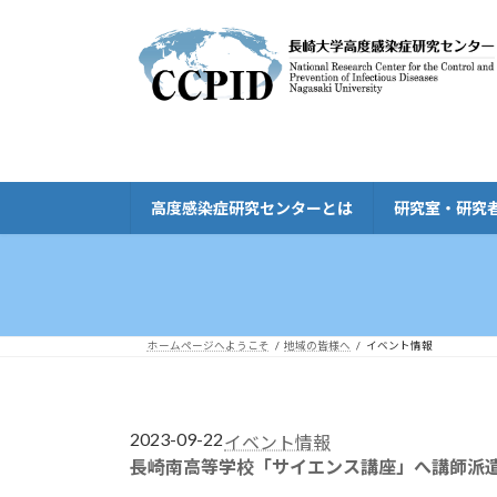
コ
ナ
ン
ビ
テ
ゲ
ン
ー
ツ
シ
へ
ョ
ス
ン
キ
に
高度感染症研究センターとは
研究室・研究
ッ
移
プ
動
ホームページへようこそ
地域の皆様へ
イベント情報
2023-09-22
イベント情報
長崎南高等学校「サイエンス講座」へ講師派