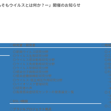
もそもウイルスとは何か？ー」開催のお知らせ
◇研究室・研究者
◇地域
◎新興ウイルス研究分野
◎イ
◎ウイルス生態研究分野
◎三
◎ウイルス感染動態研究分野
◎地
◎ウイルス免疫動態研究分野
◎住
◎ウイルス制御研究分野
◎市
◎感染分子病態研究分野
◎刊
・
◎感染症糖鎖機能研究分野
・B
◎ウイルス-宿主相互作用研究分野
・
◎バイオリスク管理研究
・
◎研究者の声
・
◎高度感染症研究センターの発表論文一覧
◎そ
・
・
◇BSL-4施設
・
◎ご
◇ブラジルプロジェクト拠点