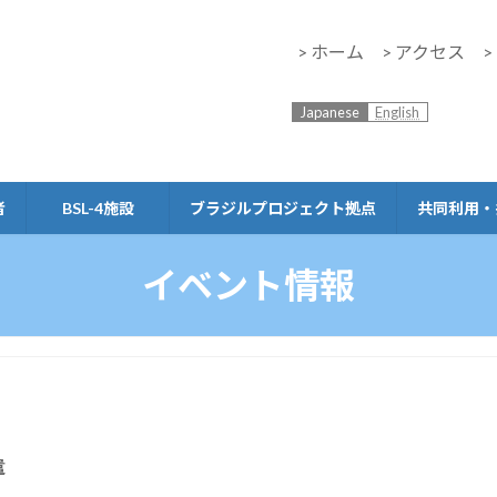
> ホーム
> アクセス
Japanese
English
者
BSL-4施設
ブラジルプロジェクト拠点
共同利用・
イベント情報
遣