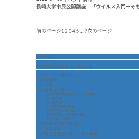
長崎大学市民公開講座 「ウイルス入門ーそ
1
2
3
4
5
…
7
前のページ
次のページ
◇ホーム
◇高度感染症研究センターとは
◎センター長あいさつ
◎組織図
◎沿革
◎設置の経緯
・長崎大学が設置検討するBSL-4施設
・専門家会議
・有識者会議
・日本学術会議の提言
・政府における取り組み
・長崎大学BSL-4施設基本構想
・世界のBSL-4施設
◎CCPIDに関するQ&A
◎用語解説
◎高度感染症研究センター年報