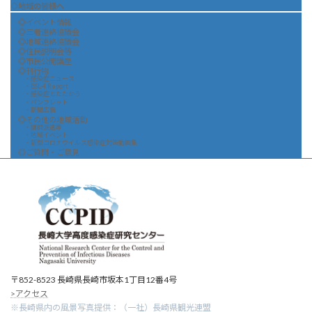
◇地域の皆様へ
◎イベント情報
◎三者連絡協議会
◎地域連絡協議会
◎住民説明会等
◎市民公開講座
◎刊行物
・感染症ニュース
・BSL-4 Report
・感染症とたたかう
・パンフレット
・新聞広告
◎その他の地域活動
・講師派遣等
・地域イベント
・新型コロナウイルス感染症対策動画集
◎ご質問・ご意見
〒852-8523 長崎県長崎市坂本1丁目12番4号
>アクセス
※長崎県内の風景写真提供：（一社）長崎県観光連盟