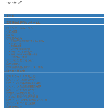
2016年10月
◇ホーム
◇高度感染症研究センターとは
◎センター長あいさつ
◎組織図
◎沿革
◎設置の経緯
・長崎大学が設置検討するBSL-4施設
・専門家会議
・有識者会議
・日本学術会議の提言
・政府における取り組み
・長崎大学BSL-4施設基本構想
・世界のBSL-4施設
◎CCPIDに関するQ&A
◎用語解説
◎高度感染症研究センター年報
◇研究室・研究者
◎新興ウイルス研究分野
◎ウイルス生態研究分野
◎ウイルス感染動態研究分野
◎ウイルス免疫動態研究分野
◎ウイルス制御研究分野
◎感染分子病態研究分野
◎感染症糖鎖機能研究分野
◎ウイルス-宿主相互作用研究分野
◎バイオリスク管理研究
◎研究者の声