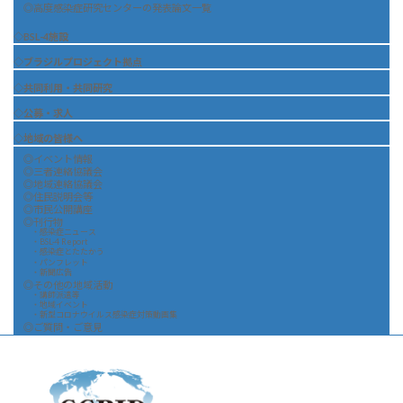
◎高度感染症研究センターの発表論文一覧
◇BSL-4施設
◇ブラジルプロジェクト拠点
◇共同利用・共同研究
◇公募・求人
◇地域の皆様へ
◎イベント情報
◎三者連絡協議会
◎地域連絡協議会
◎住民説明会等
◎市民公開講座
◎刊行物
・感染症ニュース
・BSL-4 Report
・感染症とたたかう
・パンフレット
・新聞広告
◎その他の地域活動
・講師派遣等
・地域イベント
・新型コロナウイルス感染症対策動画集
◎ご質問・ご意見