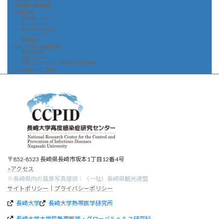
◎市民公開講座
◎刊行物
・感染症ニュース
・BSL-4 Report
・感染症とたたかう
・パンフレット
・新聞広告
◎その他の地域活動
・講師派遣等
・地域イベント
・新型コロナウイルス感染症対策動画集
◎ご質問・ご意見
〒852-8523 長崎県長崎市坂本1丁目12番4号
>アクセス
※長崎県内の風景写真提供：（一社）長崎県観光連盟
サイトポリシー
｜
プライバシーポリシー
長崎大学
長崎大学熱帯医学研究所
長崎大学大学院熱帯医学・グローバルヘルス研究科