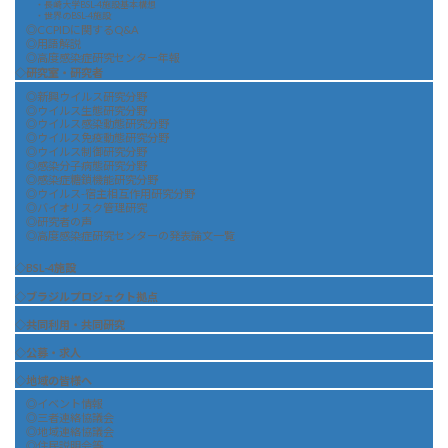
・長崎大学BSL-4施設基本構想
・世界のBSL-4施設
◎CCPIDに関するQ&A
◎用語解説
◎高度感染症研究センター年報
◇研究室・研究者
◎新興ウイルス研究分野
◎ウイルス生態研究分野
◎ウイルス感染動態研究分野
◎ウイルス免疫動態研究分野
◎ウイルス制御研究分野
◎感染分子病態研究分野
◎感染症糖鎖機能研究分野
◎ウイルス-宿主相互作用研究分野
◎バイオリスク管理研究
◎研究者の声
◎高度感染症研究センターの発表論文一覧
◇BSL-4施設
◇ブラジルプロジェクト拠点
◇共同利用・共同研究
◇公募・求人
◇地域の皆様へ
◎イベント情報
◎三者連絡協議会
◎地域連絡協議会
◎住民説明会等