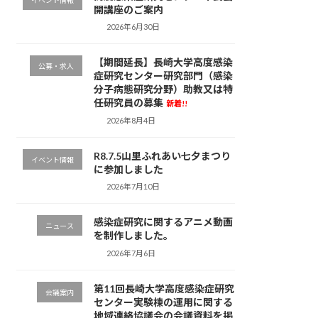
イベント情報
開講座のご案内
2026年6月30日
【期間延長】長崎大学高度感染
公募・求人
症研究センター研究部門（感染
分子病態研究分野）助教又は特
任研究員の募集
新着!!
2026年8月4日
R8.7.5山里ふれあい七夕まつり
イベント情報
に参加しました
2026年7月10日
感染症研究に関するアニメ動画
ニュース
を制作しました。
2026年7月6日
第11回長崎大学高度感染症研究
会議案内
センター実験棟の運用に関する
地域連絡協議会の会議資料を掲