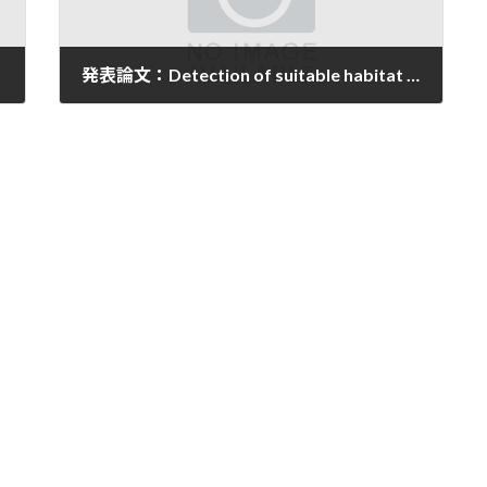
発表論文：Detection of suitable habitat areas in Japan of the Lyme disease and tick-borne encephalitis vectors Ixodes ovatus and Ixodes persulcatus based on abiotic factors.
2026年6月8日