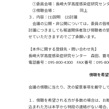
①委員会場：長崎大学高度感染症研究センタ
②傍聴会場： 同上 大会
３．内容：(1)説明 (2)討議
会議の公開・非公開については，委員の皆様の
討議につきましても報道関係者及び傍聴者の
せていただきますのでご了承願います。
【本件に関する登録先・問い合わせ先】
長崎大学高度感染症研究センター 森田、蓑毛
電話番号：095-800-4300 FAX 番号：095-800
傍聴を希望
会議の傍聴に当たり、次の留意事項を厳守し
１．傍聴を希望される⽅が多数の場合は、お
込まれた⽅は本学から特段の連絡がない場合