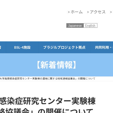
> ホーム
> アクセス
Japanese
English
者
BSL-4施設
ブラジルプロジェクト拠点
共同利用・
【新着情報】
崎大学高度感染症研究センター実験棟の運用に関する地域連絡協議会」の開催について
度感染症研究センター実験棟
絡協議会」の開催について