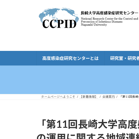
コ
ナ
ン
ビ
テ
ゲ
ン
ー
ツ
シ
へ
ョ
ス
ン
キ
に
高度感染症研究センターとは
研究室・研究
ッ
移
プ
動
ホームページへようこそ
【新着情報】
会議案内
「第11回長
「第11回長崎大学高
の運用に関する地域連