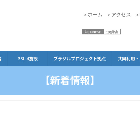
> ホーム
> アクセス
Japanese
English
者
BSL-4施設
ブラジルプロジェクト拠点
共同利用・
【新着情報】