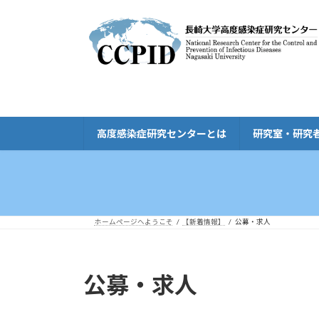
コ
ナ
ン
ビ
テ
ゲ
ン
ー
ツ
シ
へ
ョ
ス
ン
キ
に
高度感染症研究センターとは
研究室・研究
ッ
移
プ
動
ホームページへようこそ
【新着情報】
公募・求人
公募・求人