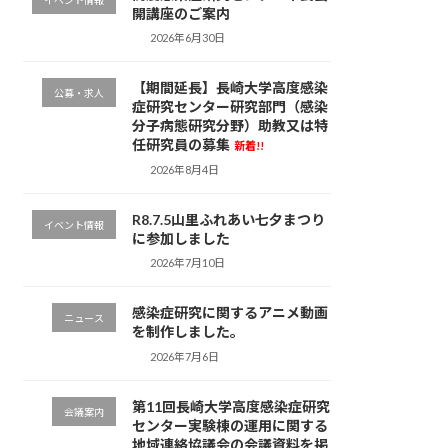
イベント情報
開講座のご案内
2026年6月30日
【期間延長】長崎大学高度感染
公募・求人
症研究センター研究部門（感染
分子病態研究分野）助教又は特
任研究員の募集
新着!!
2026年8月4日
R8.7.5山里ふれあい七夕まつり
イベント情報
に参加しました
2026年7月10日
感染症研究に関するアニメ動画
ニュース
を制作しました。
2026年7月6日
第11回長崎大学高度感染症研究
会議案内
センター実験棟の運用に関する
地域連絡協議会の会議資料を掲