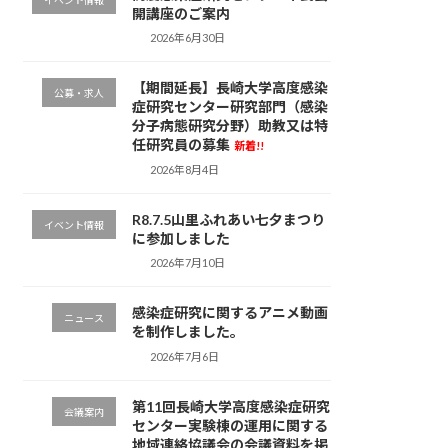
イベント情報
開講座のご案内
2026年6月30日
【期間延長】長崎大学高度感染
公募・求人
症研究センター研究部門（感染
分子病態研究分野）助教又は特
任研究員の募集
新着!!
2026年8月4日
R8.7.5山里ふれあい七夕まつり
イベント情報
に参加しました
2026年7月10日
感染症研究に関するアニメ動画
ニュース
を制作しました。
2026年7月6日
第11回長崎大学高度感染症研究
会議案内
センター実験棟の運用に関する
地域連絡協議会の会議資料を掲