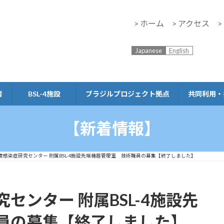
> ホーム
> アクセス
Japanese
English
者
BSL-4施設
ブラジルプロジェクト拠点
共同利用・
【新着情報】
度感染症研究センター 附属BSL-4施設先端機器管理室 技術職員の募集【終了しました】
センター 附属BSL-4施設先
員の募集【終了しました】