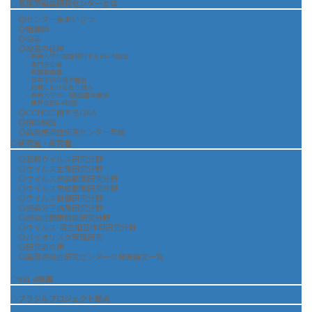
◇高度感染症研究センターとは
◎センター長あいさつ
◎組織図
◎沿革
◎設置の経緯
・長崎大学が設置検討するBSL-4施設
・専門家会議
・有識者会議
・日本学術会議の提言
・政府における取り組み
・長崎大学BSL-4施設基本構想
・世界のBSL-4施設
◎CCPIDに関するQ&A
◎用語解説
◎高度感染症研究センター年報
◇研究室・研究者
◎新興ウイルス研究分野
◎ウイルス生態研究分野
◎ウイルス感染動態研究分野
◎ウイルス免疫動態研究分野
◎ウイルス制御研究分野
◎感染分子病態研究分野
◎感染症糖鎖機能研究分野
◎ウイルス-宿主相互作用研究分野
◎バイオリスク管理研究
◎研究者の声
◎高度感染症研究センターの発表論文一覧
◇BSL-4施設
◇ブラジルプロジェクト拠点