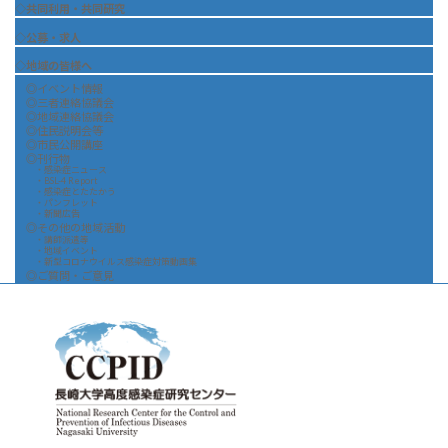
◇共同利用・共同研究
◇公募・求人
◇地域の皆様へ
◎イベント情報
◎三者連絡協議会
◎地域連絡協議会
◎住民説明会等
◎市民公開講座
◎刊行物
・感染症ニュース
・BSL-4 Report
・感染症とたたかう
・パンフレット
・新聞広告
◎その他の地域活動
・講師派遣等
・地域イベント
・新型コロナウイルス感染症対策動画集
◎ご質問・ご意見