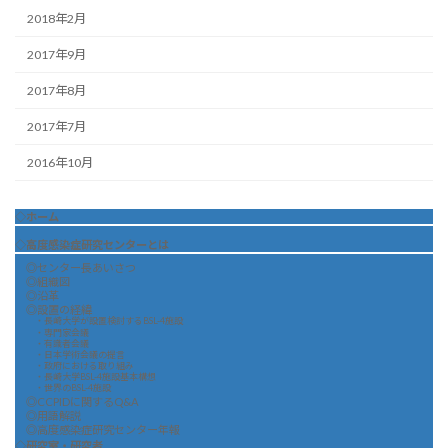
2018年2月
2017年9月
2017年8月
2017年7月
2016年10月
◇ホーム
◇高度感染症研究センターとは
◎センター長あいさつ
◎組織図
◎沿革
◎設置の経緯
・長崎大学が設置検討するBSL-4施設
・専門家会議
・有識者会議
・日本学術会議の提言
・政府における取り組み
・長崎大学BSL-4施設基本構想
・世界のBSL-4施設
◎CCPIDに関するQ&A
◎用語解説
◎高度感染症研究センター年報
◇研究室・研究者