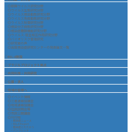
◎新興ウイルス研究分野
◎ウイルス生態研究分野
◎ウイルス感染動態研究分野
◎ウイルス免疫動態研究分野
◎ウイルス制御研究分野
◎感染分子病態研究分野
◎感染症糖鎖機能研究分野
◎ウイルス-宿主相互作用研究分野
◎バイオリスク管理研究
◎研究者の声
◎高度感染症研究センターの発表論文一覧
◇BSL-4施設
◇ブラジルプロジェクト拠点
◇共同利用・共同研究
◇公募・求人
◇地域の皆様へ
◎イベント情報
◎三者連絡協議会
◎地域連絡協議会
◎住民説明会等
◎市民公開講座
◎刊行物
・感染症ニュース
・BSL-4 Report
・感染症とたたかう
・パンフレット