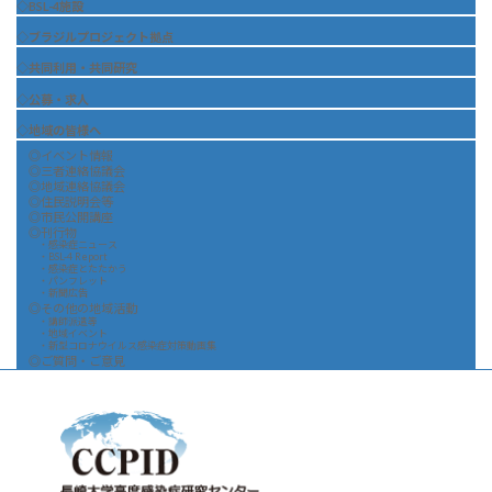
◇BSL-4施設
◇ブラジルプロジェクト拠点
◇共同利用・共同研究
◇公募・求人
◇地域の皆様へ
◎イベント情報
◎三者連絡協議会
◎地域連絡協議会
◎住民説明会等
◎市民公開講座
◎刊行物
・感染症ニュース
・BSL-4 Report
・感染症とたたかう
・パンフレット
・新聞広告
◎その他の地域活動
・講師派遣等
・地域イベント
・新型コロナウイルス感染症対策動画集
◎ご質問・ご意見