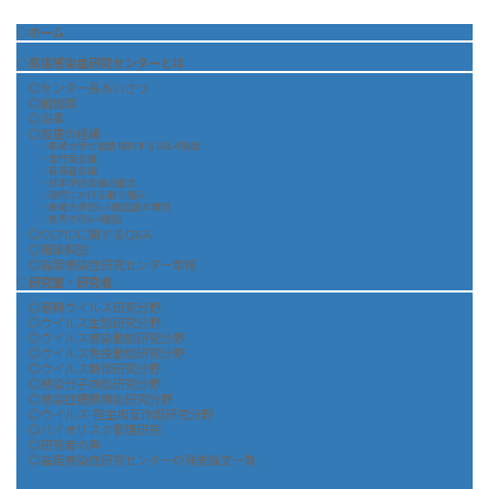
◇ホーム
◇高度感染症研究センターとは
◎センター長あいさつ
◎組織図
◎沿革
◎設置の経緯
・長崎大学が設置検討するBSL-4施設
・専門家会議
・有識者会議
・日本学術会議の提言
・政府における取り組み
・長崎大学BSL-4施設基本構想
・世界のBSL-4施設
◎CCPIDに関するQ&A
◎用語解説
◎高度感染症研究センター年報
◇研究室・研究者
◎新興ウイルス研究分野
◎ウイルス生態研究分野
◎ウイルス感染動態研究分野
◎ウイルス免疫動態研究分野
◎ウイルス制御研究分野
◎感染分子病態研究分野
◎感染症糖鎖機能研究分野
◎ウイルス-宿主相互作用研究分野
◎バイオリスク管理研究
◎研究者の声
◎高度感染症研究センターの発表論文一覧